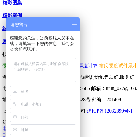
精彩图集
精彩案例
请您留言
站内搜索
感谢您的关注，当前客服人员不在
网站地图
线，请填写一下您的信息，我们会
尽快和您联系。
技术支持：
米拓建站
7.3.0
硬度换算-计算器
|
洛氏硬度试件最小厚度计算
|
布氏硬度试件最
金相试样切割机厂家,想了解品牌代理,维修报价,售后好,服务好
电话：021-57555126 传真：021-33275585 邮箱：lijun_027@163
地址：上海市奉贤区奉城新奉公路6328号 邮编：201409
版权所有：上海标誉精密仪器有限公司
沪ICP备12032899号-1
沪公网安备 31012002002756号
电话咨询
邮件咨询