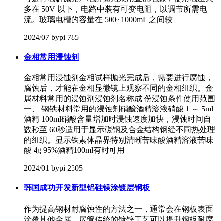
多在 50V 以下，电路中装有可变电阻，以调节所需电
流。玻璃电槽的容量在 500~1000mL 之间较
2024/07
bypi
785
金相常用浸蚀剂
金相常用浸蚀剂金相试样抛光完成后，需要进行腐蚀，
腐蚀后，才能在金相显微镜上观察不同的金相组织。金
属材料常用的浸蚀剂浸蚀剂名称成 份浸蚀条件使用范围
一、 钢铁材料常用的浸蚀剂硝酸酒精溶液硝酸 1 ～ 5ml
酒精 100ml硝酸含量增加时浸蚀速度加快，浸蚀时间自
数秒至 60秒适用于显示碳钢及合金结构钢经不同热处理
的组织。显示铁素体晶界特别清晰苦味酸酒精溶液苦味
酸 4g 95%酒精100ml有时可用
2024/01
bypi
2305
韩国成功开发新型铝硅镁涂镀层钢板
作为提高钢材耐腐蚀性的方法之一，通常会在钢板表面
涂覆其他金属。尽管传统的镀锌工艺可以提升钢板耐腐