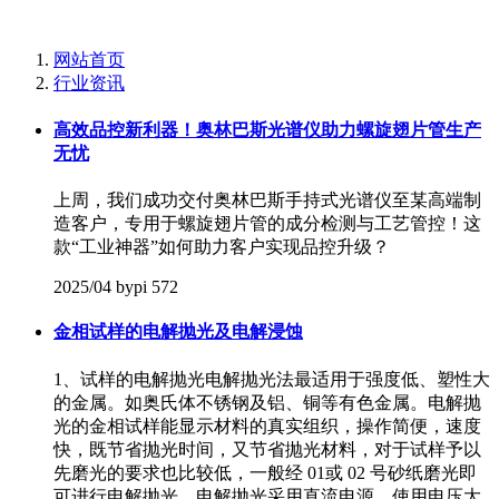
网站首页
行业资讯
高效品控新利器！奥林巴斯光谱仪助力螺旋翅片管生产
无忧
上周，我们成功交付‌奥林巴斯手持式光谱仪‌至某高端制
造客户，专用于螺旋翅片管的‌成分检测与工艺管控‌！这
款“工业神器”如何助力客户实现品控升级？
2025/04
bypi
572
金相试样的电解抛光及电解浸蚀
1、试样的电解抛光电解抛光法最适用于强度低、塑性大
的金属。如奥氏体不锈钢及铝、铜等有色金属。电解抛
光的金相试样能显示材料的真实组织，操作简便，速度
快，既节省抛光时间，又节省抛光材料，对于试样予以
先磨光的要求也比较低，一般经 01或 02 号砂纸磨光即
可进行电解抛光。电解抛光采用直流电源，使用电压大