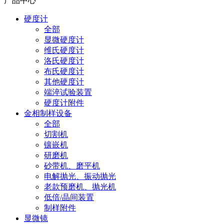
产品中心
硬度计
全部
显微硬度计
维氏硬度计
洛氏硬度计
布氏硬度计
其他硬度计
端淬试验装置
硬度计附件
金相制样设备
全部
切割机
镶嵌机
研磨机
砂带机、磨平机
电解抛光、振动抛光
老款预磨机、抛光机
低倍/晶间装置
制样附件
显微镜