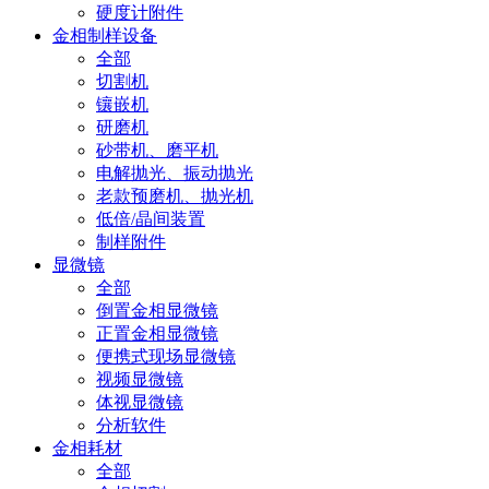
硬度计附件
金相制样设备
全部
切割机
镶嵌机
研磨机
砂带机、磨平机
电解抛光、振动抛光
老款预磨机、抛光机
低倍/晶间装置
制样附件
显微镜
全部
倒置金相显微镜
正置金相显微镜
便携式现场显微镜
视频显微镜
体视显微镜
分析软件
金相耗材
全部