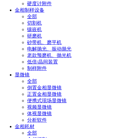
硬度计附件
金相制样设备
全部
切割机
镶嵌机
研磨机
砂带机、磨平机
电解抛光、振动抛光
老款预磨机、抛光机
低倍/晶间装置
制样附件
显微镜
全部
倒置金相显微镜
正置金相显微镜
便携式现场显微镜
视频显微镜
体视显微镜
分析软件
金相耗材
全部