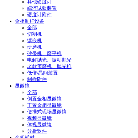
其他硬度计
端淬试验装置
硬度计附件
金相制样设备
全部
切割机
镶嵌机
研磨机
砂带机、磨平机
电解抛光、振动抛光
老款预磨机、抛光机
低倍/晶间装置
制样附件
显微镜
全部
倒置金相显微镜
正置金相显微镜
便携式现场显微镜
视频显微镜
体视显微镜
分析软件
金相耗材