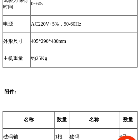
试验力保荷
0~60s
时间
电源
AC220V
+
5%，50-60Hz
外形尺寸
405*290*480mm
主机重量
约25Kg
附件:
名称
数量
名称
数量
砝码轴
1根
砝码
6只