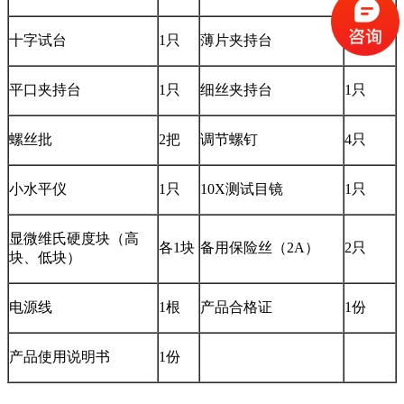
十字试台
1只
薄片夹持台
1只
平口夹持台
1只
细丝夹持台
1只
螺丝批
2把
调节螺钉
4只
小水平仪
1只
10X测试目镜
1只
显微维氏硬度块（高
各1块
备用保险丝（2A）
2只
块、低块）
电源线
1根
产品合格证
1份
产品使用说明书
1份